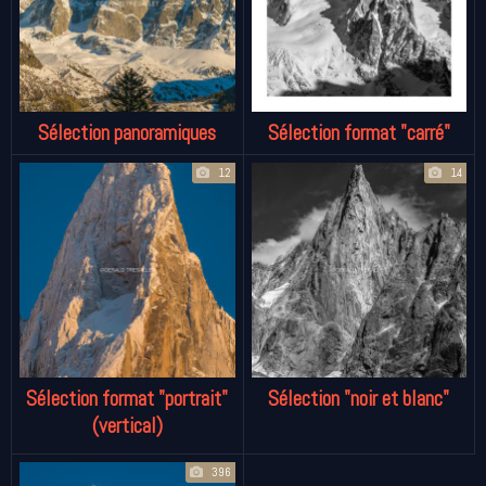
Sélection panoramiques
Sélection format "carré"
12
14
Sélection format "portrait"
Sélection "noir et blanc"
(vertical)
396