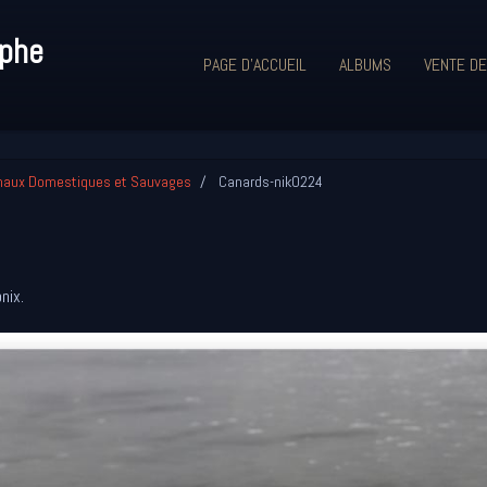
aphe
PAGE D'ACCUEIL
ALBUMS
VENTE DE
maux Domestiques et Sauvages
Canards-nik0224
nix.