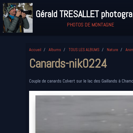
Gérald TRESALLET photogr
PHOTOS DE MONTAGNE
Accueil
Albums
TOUS LES ALBUMS
Nature
Ani
Canards-nik0224
Couple de canards Colvert sur le lac des Gaillands à Chamo