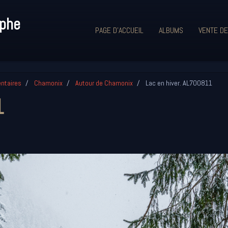
aphe
PAGE D'ACCUEIL
ALBUMS
VENTE DE
ntaires
Chamonix
Autour de Chamonix
Lac en hiver. AL700811
1